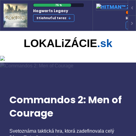
75 %
Hogwarts Legacy
HITM
Stiahnuť už teraz
Sti
LOKALiZÁCIE
.sk
Commandos 2: Men of
Courage
Svetoznáma taktická hra, ktorá zadefinovala celý