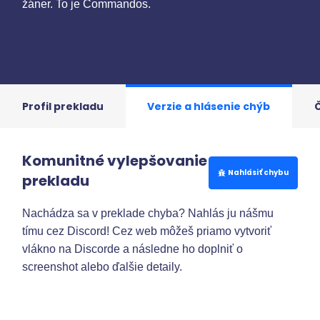
žáner. To je Commandos.
Profil prekladu
Verzie a hlásenie chýb
Komunitné vylepšovanie
Nahlásiť chybu
prekladu
Nachádza sa v preklade chyba? Nahlás ju nášmu
tímu cez Discord! Cez web môžeš priamo vytvoriť
vlákno na Discorde a následne ho doplniť o
screenshot alebo ďalšie detaily.