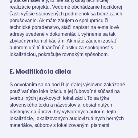
grafické materiály, to isté sa týka aj technickej
realizácie projektu. Vedomé obchádzanie hociktorej
časti vyššie stanovených podmienok sa berie za ich
porušovanie. Ak máte záujem o spoluprácu či
technické poradenstvo, stačí napísať na e-mailové
adresy uvedené v dokumentácii, vyhneme sa tak
zbytočným komplikáciám. Ak máte záujem zaslať
autorom určitú finančnú čiastku za spokojnosť s
lokalizáciou, pokračujte rovnakým spôsobom.
E. Modifikácia diela
S odvolaním sa na bod B je ďalej výslovne zakázané
používať túto lokalizáciu a jej ľubovoľné súčasti na
tvorbu iných jazykových lokalizácií. To sa týka
slovenského textu a názvoslovia, obsiahnutých
nástrojov na úpravu hry vytvorených autormi tejto
lokalizácie, lokalizovaných audiovizuálnych herných
materiálov, súborov s lokalizovanými písmami.