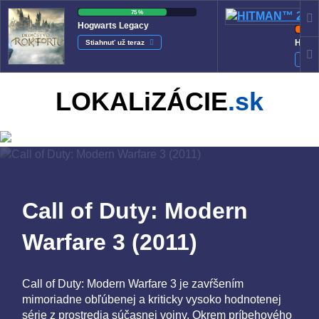
75 %
Hogwarts Legacy
HITM
Stiahnuť už teraz
Stia
LOKALiZÁCIE
.sk
Call of Duty: Modern
Warfare 3 (2011)
Call of Duty: Modern Warfare 3 je zavŕšením
mimoriadne obľúbenej a kriticky vysoko hodnotenej
série z prostredia súčasnej vojny. Okrem príbehového