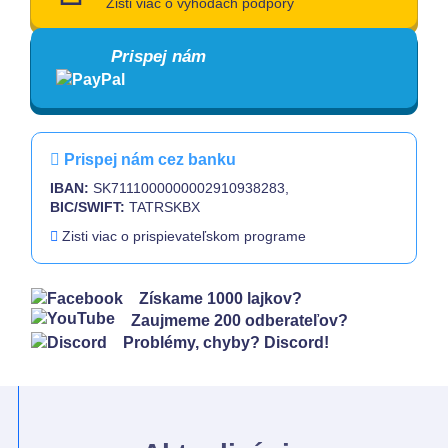
Zisti viac o výhodách podpory
Prispej nám
Prispej nám cez banku
IBAN:
SK7111000000002910938283,
BIC/SWIFT:
TATRSKBX
Zisti viac o prispievateľskom programe
Získame 1000 lajkov?
Zaujmeme 200 odberateľov?
Problémy, chyby? Discord!