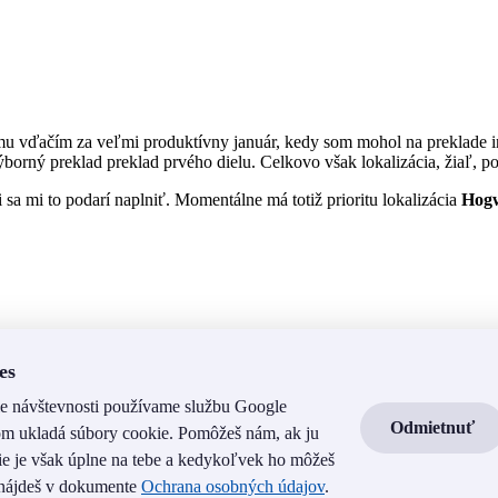
u vďačím za veľmi produktívny január, kedy som mohol na preklade in
ýborný preklad preklad prvého dielu. Celkovo však lokalizácia, žiaľ,
i sa mi to podarí naplniť. Momentálne má totiž prioritu lokalizácia
Hogw
es
 návštevnosti používame službu Google
Odmietnuť
 tom ukladá súbory cookie. Pomôžeš nám, ak ju
e je však úplne na tebe a kedykoľvek ho môžeš
 nájdeš v dokumente
Ochrana osobných údajov
.