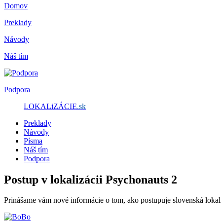
Domov
Preklady
Návody
Náš tím
Podpora
LOKALiZÁCIE
.sk
Preklady
Návody
Písma
Náš tím
Podpora
Postup v lokalizácii Psychonauts 2
Prinášame vám nové informácie o tom, ako postupuje slovenská lokaliz