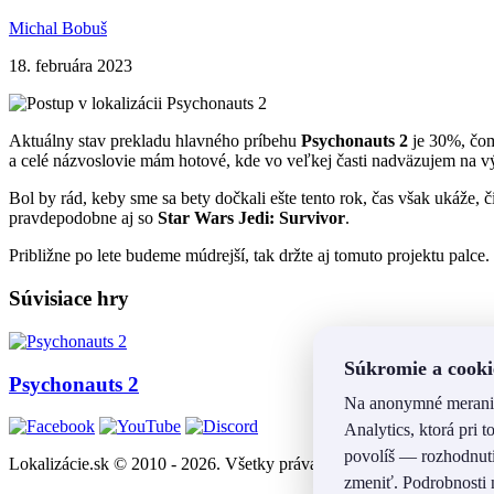
Michal Bobuš
18. februára 2023
Aktuálny stav prekladu hlavného príbehu
Psychonauts 2
je 30%, čom
a celé názvoslovie mám hotové, kde vo veľkej časti nadväzujem na v
Bol by rád, keby sme sa bety dočkali ešte tento rok, čas však ukáže, č
pravdepodobne aj so
Star Wars
Jedi: Survivor
.
Približne po lete budeme múdrejší, tak držte aj tomuto projektu palce.
Súvisiace hry
Súkromie a cooki
Psychonauts 2
Na anonymné meranie
Analytics, ktorá pri
povolíš — rozhodnuti
Lokalizácie.sk © 2010 - 2026. Všetky práva vyhradené.
zmeniť. Podrobnosti