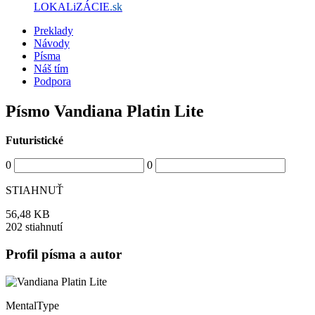
LOKALiZÁCIE
.sk
Preklady
Návody
Písma
Náš tím
Podpora
Písmo Vandiana Platin Lite
Futuristické
0
0
STIAHNUŤ
56,48 KB
202 stiahnutí
Profil písma a autor
MentalType