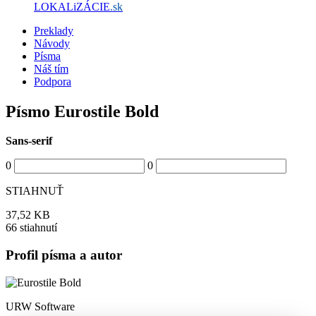
LOKALiZÁCIE
.sk
Preklady
Návody
Písma
Náš tím
Podpora
Písmo Eurostile Bold
Sans-serif
0
0
STIAHNUŤ
37,52 KB
66 stiahnutí
Profil písma a autor
URW Software