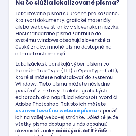
Na čo slúžia lokalizované písma?
Lokalizované písma sú určené pre každého,
kto tvorí dokumenty, grafické materiály
alebo webové stránky v slovenskom jazyku.
Hoci štandardné písma zahrnuté do
systému Windows obsahujú slovenské a
české znaky, mnohé písma dostupné na
internete ich nemajú.
Lokalizácie.sk ponúkajú výber písiem vo
formáte TrueType (.ttf) a OpenType (.otf),
ktoré si môžete nainštalovať do systému
Windows. Tieto písma môžete následne
používať v textových alebo grafických
editoroch, ako napríklad Microsoft Word či
Adobe Photoshop. Takisto ich môžete
skonvertovať na webové písma
a použiť
ich na vašej webovej stránke. Dôležité je, že
všetky písma dostupné u nás obsahujú
slovenské znaky
áéóíúýäô
,
čďĺľňŕšťž
a