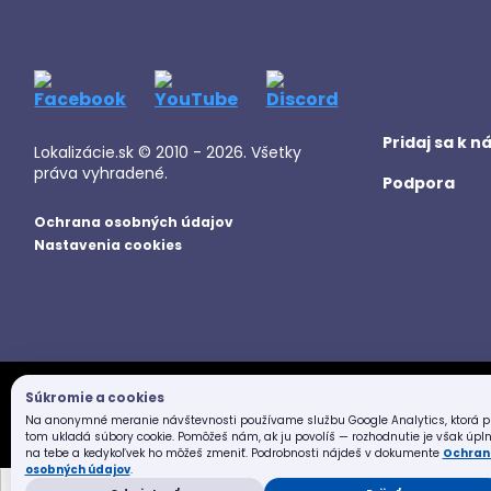
Pridaj sa k 
Lokalizácie.sk © 2010 - 2026. Všetky
práva vyhradené.
Podpora
Ochrana osobných údajov
Nastavenia cookies
Súkromie a cookies
Na anonymné meranie návštevnosti používame službu Google Analytics, ktorá pr
tom ukladá súbory cookie. Pomôžeš nám, ak ju povolíš — rozhodnutie je však úpl
na tebe a kedykoľvek ho môžeš zmeniť. Podrobnosti nájdeš v dokumente
Ochran
osobných údajov
.