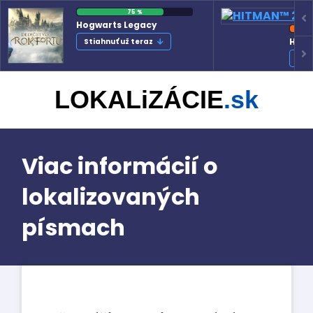
75 %
Hogwarts Legacy
HITM
Stiahnuť už teraz
Sti
LOKALiZÁCIE
.sk
Viac informácií o
lokalizovaných
písmach