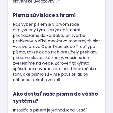
slovenské úvodzovky
„“
.
Písma súvisiace s hrami
Náš výber písiem je v prvom rade
ovplyvnený tým, s akými písmami
prichádzame do kontaktu pri tvorbe
prekladov. Veľké množstvo moderných hier
využíva práve OpenType alebo TrueType
písma, takže ak do nich pre účely prekladu
pridáme slovenské znaky, väčšinou ich
zverejníme na webe. Zároveň takýmto
spôsobom dávame verejnosti informáciu o
tom, aké písma sú v hre použité, ak by
náhodou niekoho zaujali.
Ako dostať naše písma do vášho
systému?
Inštalácia písiem je jednoduchá. Stačí