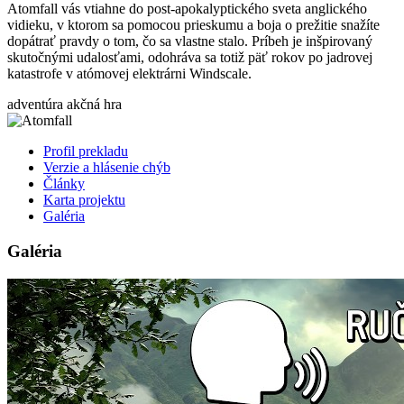
Atomfall vás vtiahne do post-apokalyptického sveta anglického
vidieku, v ktorom sa pomocou prieskumu a boja o prežitie snažíte
dopátrať pravdy o tom, čo sa vlastne stalo. Príbeh je inšpirovaný
skutočnými udalosťami, odohráva sa totiž päť rokov po jadrovej
katastrofe v atómovej elektrárni Windscale.
adventúra
akčná hra
Profil prekladu
Verzie a hlásenie chýb
Články
Karta projektu
Galéria
Galéria