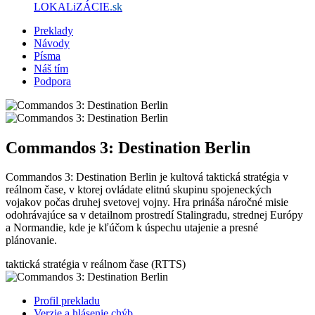
LOKALiZÁCIE
.sk
Preklady
Návody
Písma
Náš tím
Podpora
Commandos 3: Destination Berlin
Commandos 3: Destination Berlin je kultová taktická stratégia v
reálnom čase, v ktorej ovládate elitnú skupinu spojeneckých
vojakov počas druhej svetovej vojny. Hra prináša náročné misie
odohrávajúce sa v detailnom prostredí Stalingradu, strednej Európy
a Normandie, kde je kľúčom k úspechu utajenie a presné
plánovanie.
taktická stratégia v reálnom čase (RTTS)
Profil prekladu
Verzie a hlásenie chýb