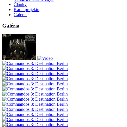
Články
Karta projektu
Galéria
Galéria