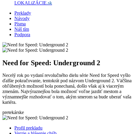
LOKALiZÁCIE
.sk
Preklady
Návody
Písma
Náš tím
Podpora
Need for Speed: Underground 2
Necelý rok po vydaní revolučného dielu série Need for Speed vyšlo
ďalšie pokračovanie, tentokrát pod názvom Underground 2. Väčšina
obľúbených možností bola ponechaná, došlo však aj k viacerým
zmenám. Najvýraznejšou bola možnosť voľne jazdiť mestom a
významnejšie rozhodovať o tom, akým smerom sa bude uberať vaša
kariéra.
pretekárske
Profil prekladu
Verzie a hlásenie chýb