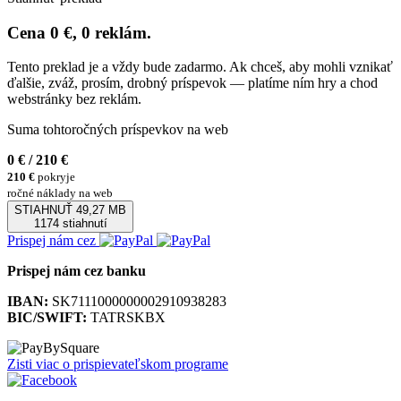
Cena 0 €, 0 reklám.
Tento preklad je a vždy bude zadarmo. Ak chceš, aby mohli vznikať
ďalšie, zváž, prosím, drobný príspevok — platíme ním hry a chod
webstránky bez reklám.
Suma tohtoročných príspevkov na web
0 €
/ 210 €
210 €
pokryje
ročné náklady na web
STIAHNUŤ
49,27 MB
1174 stiahnutí
Prispej nám cez
Prispej nám cez banku
IBAN:
SK7111000000002910938283
BIC/SWIFT:
TATRSKBX
Zisti viac o prispievateľskom programe