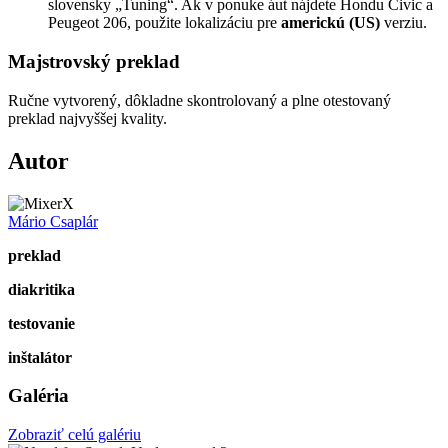
slovensky „Tuning“. Ak v ponuke áut nájdete Hondu Civic a
Peugeot 206, použite lokalizáciu pre
americkú (US)
verziu.
Majstrovský preklad
Ručne vytvorený, dôkladne skontrolovaný a plne otestovaný
preklad najvyššej kvality.
Autor
Mário Csaplár
preklad
diakritika
testovanie
inštalátor
Galéria
Zobraziť celú galériu