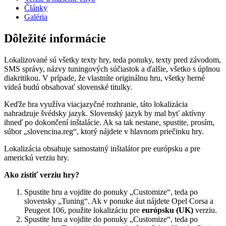
Články
Galéria
Dôležité informácie
Lokalizované sú všetky texty hry, teda ponuky, texty pred závodom,
SMS správy, názvy tuningových súčiastok a ďalšie, všetko s úplnou
diakritikou. V prípade, že vlastníte originálnu hru, všetky herné
videá budú obsahovať slovenské titulky.
Keďže hra využíva viacjazyčné rozhranie, táto lokalizácia
nahradzuje švédsky jazyk. Slovenský jazyk by mal byť aktívny
ihneď po dokončení inštalácie. Ak sa tak nestane, spustite, prosím,
súbor „slovencina.reg“, ktorý nájdete v hlavnom priečinku hry.
Lokalizácia obsahuje samostatný inštalátor pre európsku a pre
americkú verziu hry.
Ako zistiť verziu hry?
Spustite hru a vojdite do ponuky „Customize“, teda po
slovensky „Tuning“. Ak v ponuke áut nájdete Opel Corsa a
Peugeot 106, použite lokalizáciu pre
európsku (UK)
verziu.
Spustite hru a vojdite do ponuky „Customize“, teda po