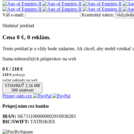
Váš e-mail:
Kontrolný token:
Stiahnuť preklad
Cena 0 €, 0 reklám.
Tento preklad je a vždy bude zadarmo. Ak chceš, aby mohli vznikať 
Suma tohtoročných príspevkov na web
0 €
/ 210 €
210 €
pokryje
ročné náklady na web
STIAHNUŤ
2,16 MB
349 stiahnutí
Prispej nám cez
Prispej nám cez banku
IBAN:
SK7111000000002910938283
BIC/SWIFT:
TATRSKBX