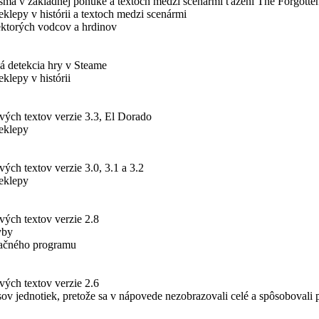
sma v základnej ponuke a textoch medzi scenármi ťažení The Forgotte
klepy v histórii a textoch medzi scenármi
ktorých vodcov a hrdinov
ná detekcia hry v Steame
klepy v histórii
vých textov verzie 3.3, El Dorado
eklepy
ých textov verzie 3.0, 3.1 a 3.2
eklepy
vých textov verzie 2.8
yby
lačného programu
vých textov verzie 2.6
sov jednotiek, pretože sa v nápovede nezobrazovali celé a spôsobovali 