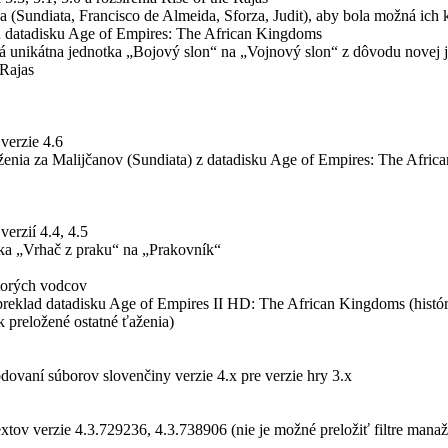
 (Sundiata, Francisco de Almeida, Sforza, Judit), aby bola možná ich 
 datadisku Age of Empires: The African Kingdoms
 unikátna jednotka „Bojový slon“ na „Vojnový slon“ z dôvodu novej 
 Rajas
verzie 4.6
ženia za Malijčanov (Sundiata) z datadisku Age of Empires: The Afri
verzií 4.4, 4.5
ka „Vrhač z praku“ na „Prakovník“
torých vodcov
reklad datadisku Age of Empires II HD: The African Kingdoms (históri
k preložené ostatné ťaženia)
ovaní súborov slovenčiny verzie 4.x pre verzie hry 3.x
xtov verzie 4.3.729236, 4.3.738906 (nie je možné preložiť filtre manažé