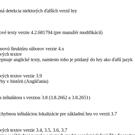
ená detekcia niektorých ďalších verzií hry
vé texty verzie 4.2.681794 (pre manažér modifikácií)
novú štruktúru súborov verzie 4.x
vých textov
episuje anglické texty, namiesto toho je pridaný do hry ako ďalší jazyk
vých textov verzie 3.9
y v histórii (Angličania)
a inštalátora s verziou 3.8 (3.8.2662 a 3.8.2651)
hybnou inštaláciou lokalizácie pre základnú hru vo verzii 3.7
ých textov verzie 3.4, 3.5, 3.6, 3.7