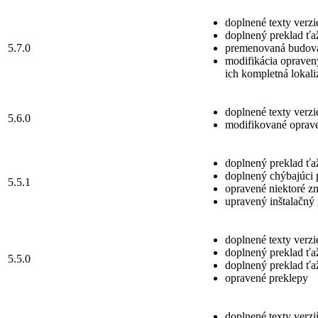
doplnené texty verzi
doplnený preklad ťa
5.7.0
premenovaná budov
modifikácia opravený
ich kompletná lokali
doplnené texty verzi
5.6.0
modifikované oprave
doplnený preklad ťa
doplnený chýbajúci p
5.5.1
opravené niektoré z
upravený inštalačný 
doplnené texty verzi
doplnený preklad ťa
5.5.0
doplnený preklad ťa
opravené preklepy
doplnené texty verzií