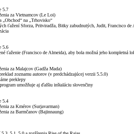
e 5.7
ženia za Vietnamcov (Le Loi)
a „Obchod“ na „Trhovisko“
ch ťažení Sforza, Pritviradža, Bitky zabudnutých, Judit, Francisco d
zácia
e 5.6
né ťaženie (Francisco de Almeida), aby bola možná jeho kompletná lok
ženia za Malajcov (Gadža Mada)
reklad zoznamu autorov (v predchádzajúcej verzii 5.5.0)
náme preklepy
program umožňuje aj ďalšiu inštaláciu slovenčiny
e 5.4
ženia za Kmérov (Surjavarman)
ženia za Barmčanov (Bajinnaung)
 5.3, 5.1, 5.0 a rozšírenia Rise of the Rajas