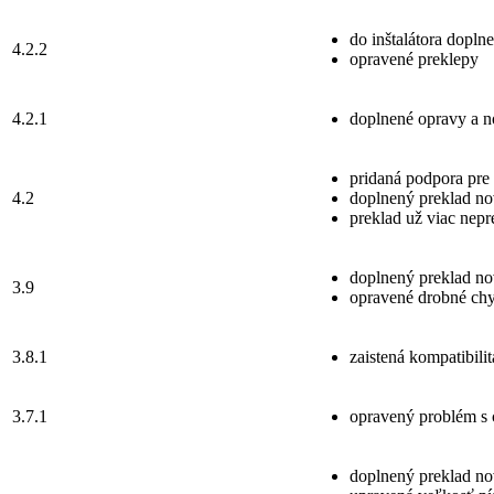
do inštalátora dopln
4.2.2
opravené preklepy
4.2.1
doplnené opravy a no
pridaná podpora pre 
4.2
doplnený preklad no
preklad už viac nepr
doplnený preklad no
3.9
opravené drobné chyb
3.8.1
zaistená kompatibilit
3.7.1
opravený problém s c
doplnený preklad nov