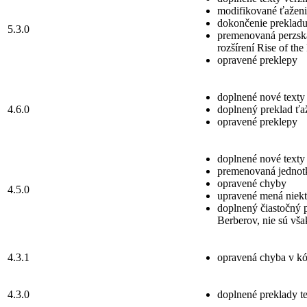
modifikované ťaženia
dokončenie prekladu
5.3.0
premenovaná perzská
rozšírení Rise of the
opravené preklepy
doplnené nové texty 
4.6.0
doplnený preklad ťa
opravené preklepy
doplnené nové texty 
premenovaná jednot
opravené chyby
4.5.0
upravené mená niek
doplnený čiastočný p
Berberov, nie sú vša
4.3.1
opravená chyba v kód
4.3.0
doplnené preklady te