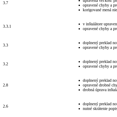
upravená veľkosť pí
3.7
opravené chyby a pre
korigované mená nie
v inštalátore uprave
3.3.1
opravené chyby a pre
doplnený preklad no
3.3
opravené chyby a pr
doplnený preklad nov
3.2
opravené chyby a pr
doplnený preklad no
2.8
opravené drobné ch
drobná úprava inšta
doplnený preklad no
2.6
nutné skrátenie popi