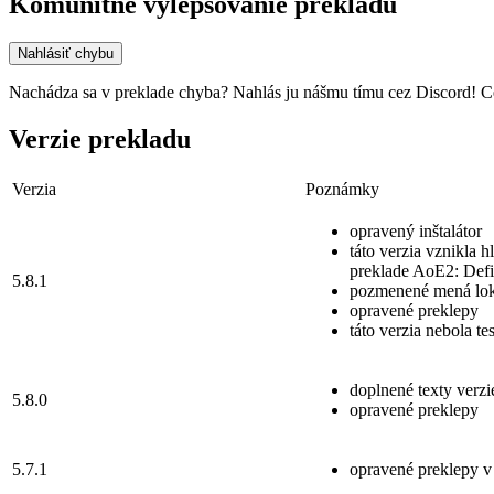
Komunitné vylepšovanie prekladu
Nahlásiť chybu
Nachádza sa v preklade chyba? Nahlás ju nášmu tímu cez Discord! Ce
Verzie prekladu
Verzia
Poznámky
opravený inštalátor
táto verzia vznikla h
preklade AoE2: Defin
5.8.1
pozmenené mená lok
opravené preklepy
táto verzia nebola te
doplnené texty verzi
5.8.0
opravené preklepy
5.7.1
opravené preklepy v