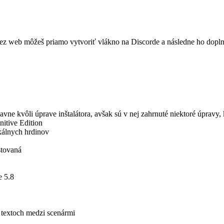
z web môžeš priamo vytvoriť vlákno na Discorde a následne ho doplniť 
lavne kvôli úprave inštalátora, avšak sú v nej zahrnuté niektoré úpravy, k
itive Edition
álnych hrdinov
stovaná
e 5.8
 textoch medzi scenármi