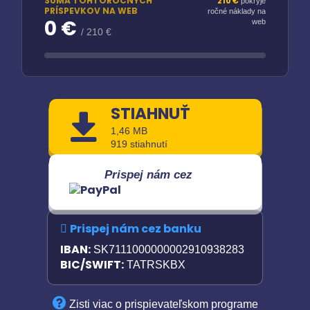
SUMA TOHTOROČNÝCH
210 €
pokryje
PRÍSPEVKOV NA WEB
ročné náklady na
0 €
web
/ 210 €
STIAHNUŤ
1,46 MB
919 stiahnutí
Prispej nám cez
Prispej nám cez banku
IBAN:
SK7111000000002910938283
BIC/SWIFT:
TATRSKBX
Zisti viac o prispievateľskom programe