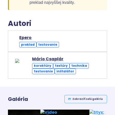
preklad najvyššej kvality.
Autori
Epero
preklad
testovanie
Mário Csaplár
korektúry
textúry
technika
testovanie
inštalátor
Galéria
Zobraziť celú galériu