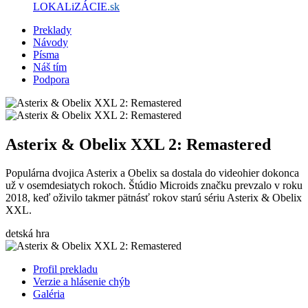
LOKALiZÁCIE
.sk
Preklady
Návody
Písma
Náš tím
Podpora
Asterix & Obelix XXL 2: Remastered
Populárna dvojica Asterix a Obelix sa dostala do videohier dokonca
už v osemdesiatych rokoch. Štúdio Microids značku prevzalo v roku
2018, keď oživilo takmer pätnásť rokov starú sériu Asterix & Obelix
XXL.
detská hra
Profil prekladu
Verzie a hlásenie chýb
Galéria