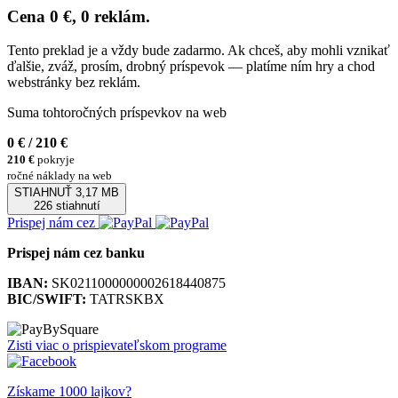
Cena 0 €, 0 reklám.
Tento preklad je a vždy bude zadarmo. Ak chceš, aby mohli vznikať
ďalšie, zváž, prosím, drobný príspevok — platíme ním hry a chod
webstránky bez reklám.
Suma tohtoročných príspevkov na web
0 €
/ 210 €
210 €
pokryje
ročné náklady na web
STIAHNUŤ
3,17 MB
226 stiahnutí
Prispej nám cez
Prispej nám cez banku
IBAN:
SK0211000000002618440875
BIC/SWIFT:
TATRSKBX
Zisti viac o prispievateľskom programe
Získame 1000 lajkov?