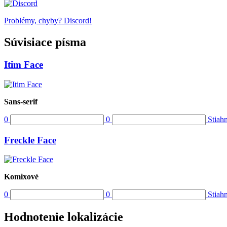
Problémy, chyby? Discord!
Súvisiace písma
Itim Face
Sans-serif
0
0
Stiah
Freckle Face
Komixové
0
0
Stiah
Hodnotenie lokalizácie