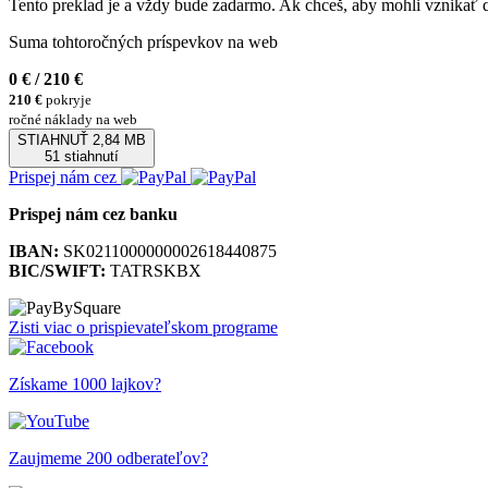
Tento preklad je a vždy bude zadarmo. Ak chceš, aby mohli vznikať 
Suma tohtoročných príspevkov na web
0 €
/ 210 €
210 €
pokryje
ročné náklady na web
STIAHNUŤ
2,84 MB
51 stiahnutí
Prispej nám cez
Prispej nám cez banku
IBAN:
SK0211000000002618440875
BIC/SWIFT:
TATRSKBX
Zisti viac o prispievateľskom programe
Získame 1000 lajkov?
Zaujmeme 200 odberateľov?