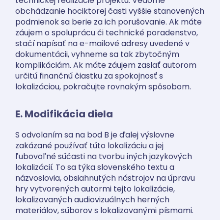
technickej realizácie projektu. Vedomé
obchádzanie hociktorej časti vyššie stanovených
podmienok sa berie za ich porušovanie. Ak máte
záujem o spoluprácu či technické poradenstvo,
stačí napísať na e-mailové adresy uvedené v
dokumentácii, vyhneme sa tak zbytočným
komplikáciám. Ak máte záujem zaslať autorom
určitú finančnú čiastku za spokojnosť s
lokalizáciou, pokračujte rovnakým spôsobom.
E. Modifikácia diela
S odvolaním sa na bod B je ďalej výslovne
zakázané používať túto lokalizáciu a jej
ľubovoľné súčasti na tvorbu iných jazykových
lokalizácií. To sa týka slovenského textu a
názvoslovia, obsiahnutých nástrojov na úpravu
hry vytvorených autormi tejto lokalizácie,
lokalizovaných audiovizuálnych herných
materiálov, súborov s lokalizovanými písmami.