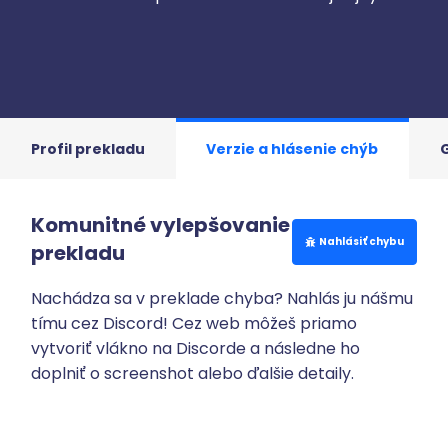
Profil prekladu
Verzie a hlásenie chýb
G
Komunitné vylepšovanie
Nahlásiť chybu
prekladu
Nachádza sa v preklade chyba? Nahlás ju nášmu
tímu cez Discord! Cez web môžeš priamo
vytvoriť vlákno na Discorde a následne ho
doplniť o screenshot alebo ďalšie detaily.