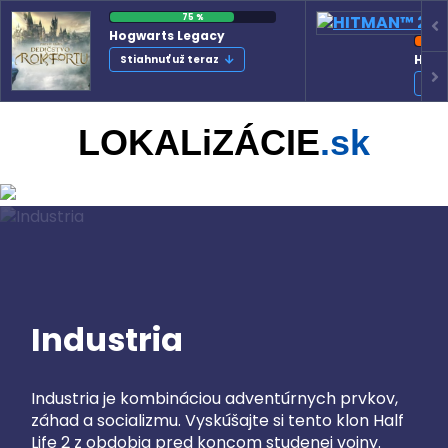
75 %
Hogwarts Legacy
HITM
Stiahnuť už teraz
Sti
LOKALiZÁCIE
.sk
Industria
Industria je kombináciou adventúrnych prvkov,
záhad a socializmu. Vyskúšajte si tento klon Half
Life 2 z obdobia pred koncom studenej vojny.