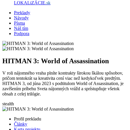
LOKALiZÁCIE
.sk
Preklady
Návody
Písma
Náš tím
Podpora
HITMAN 3: World of Assassination
V roli nájomného vraha plníte kontrakty širokou škálou spôsobov,
pričom tentokrát sa kreativita cení viac než kedykoľvek predtým.
HITMAN 3, od júna 2023 s podtitulom World of Assassination, je
zavŕšením príbehu Sveta nájomných vrážd a sprístupňuje všetok
obsah z celej trilógie.
stealth
Profil prekladu
Články
Karta projektu