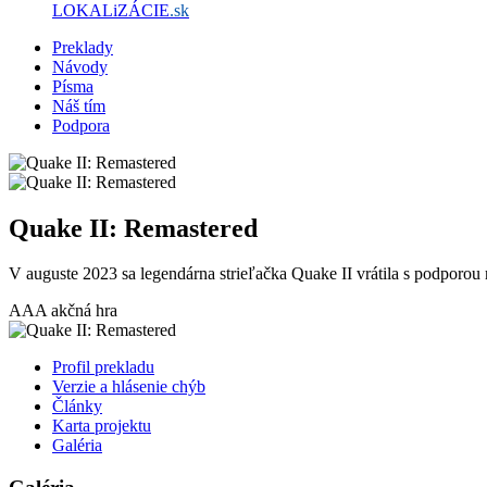
LOKALiZÁCIE
.sk
Preklady
Návody
Písma
Náš tím
Podpora
Quake II: Remastered
V auguste 2023 sa legendárna strieľačka Quake II vrátila s podporou
AAA
akčná hra
Profil prekladu
Verzie a hlásenie chýb
Články
Karta projektu
Galéria