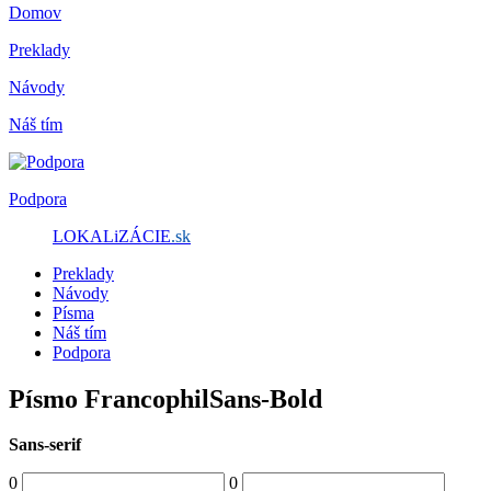
Domov
Preklady
Návody
Náš tím
Podpora
LOKALiZÁCIE
.sk
Preklady
Návody
Písma
Náš tím
Podpora
Písmo FrancophilSans-Bold
Sans-serif
0
0