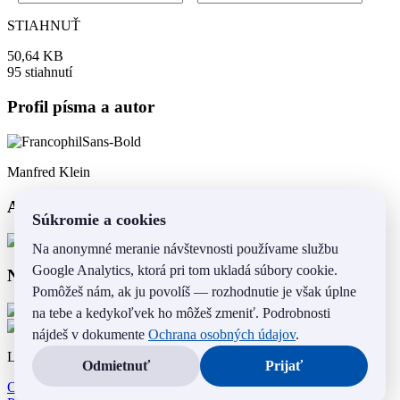
STIAHNUŤ
50,64 KB
95 stiahnutí
Profil písma a autor
Manfred Klein
Autor diakritiky
Súkromie a cookies
Mário Csaplár
Na anonymné meranie návštevnosti používame službu
Google Analytics, ktorá pri tom ukladá súbory cookie.
Náhľad písmen a znakov
Pomôžeš nám, ak ju povolíš — rozhodnutie je však úplne
na tebe a kedykoľvek ho môžeš zmeniť. Podrobnosti
nájdeš v dokumente
Ochrana osobných údajov
.
Lokalizácie.sk © 2010 - 2026. Všetky práva vyhradené.
Odmietnuť
Prijať
Ochrana osobných údajov
Nastavenia cookies