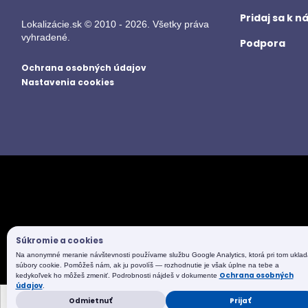
Pridaj sa k 
Lokalizácie.sk © 2010 - 2026. Všetky práva
vyhradené.
Podpora
Ochrana osobných údajov
Nastavenia cookies
Súkromie a cookies
Na anonymné meranie návštevnosti používame službu Google Analytics, ktorá pri tom uklad
súbory cookie. Pomôžeš nám, ak ju povolíš — rozhodnutie je však úplne na tebe a
Ochrana osobných
kedykoľvek ho môžeš zmeniť. Podrobnosti nájdeš v dokumente
údajov
.
Odmietnuť
Prijať