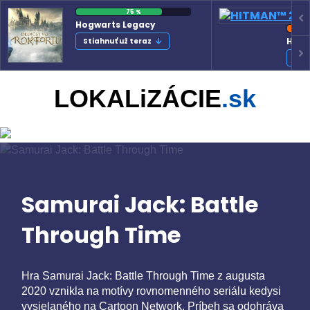
75 %
Hogwarts Legacy
HITM
Stiahnuť už teraz
Sti
LOKALiZÁCIE
.sk
Samurai Jack: Battle
Through Time
Hra Samurai Jack: Battle Through Time z augusta
2020 vznikla na motívy rovnomenného seriálu kedysi
vysielaného na Cartoon Network. Príbeh sa odohráva