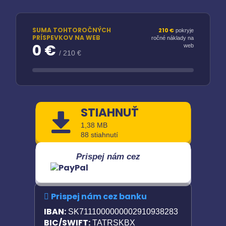
SUMA TOHTOROČNÝCH
210 €
pokryje
PRÍSPEVKOV NA WEB
ročné náklady na
0 €
web
/ 210 €
STIAHNUŤ
1,38 MB
88 stiahnutí
Prispej nám cez
Prispej nám cez banku
IBAN:
SK7111000000002910938283
BIC/SWIFT:
TATRSKBX