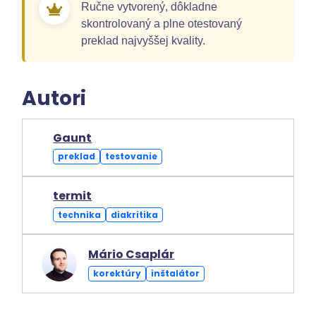
Ručne vytvorený, dôkladne
skontrolovaný a plne otestovaný
preklad najvyššej kvality.
Autori
Gaunt
preklad
testovanie
termit
technika
diakritika
Mário Csaplár
korektúry
inštalátor