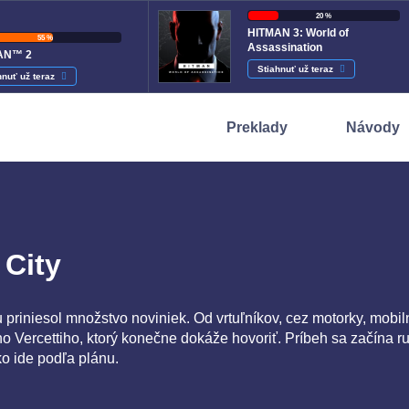
20 %
HITMAN 3: World of
55 %
Assassination
AN™ 2
Stiahnuť už teraz
hnuť už teraz
Preklady
Návody
 City
riniesol množstvo noviniek. Od vrtuľníkov, cez motorky, mobiln
 Vercettiho, ktorý konečne dokáže hovoriť. Príbeh sa začína r
ko ide podľa plánu.