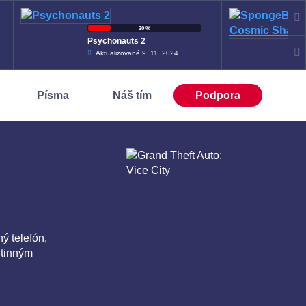
20 %
Psychonauts 2
Aktualizované 9. 11. 2024
Sp
Th
Písma
Náš tím
Podpora
ý telefón,
utinným