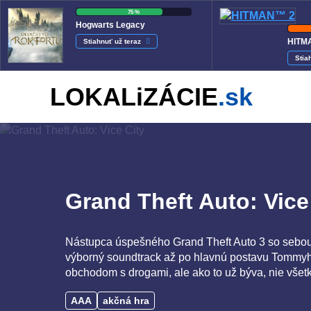
75 %
Hogwarts Legacy
HITM
Stiahnuť už teraz
Stia
LOKALiZÁCIE
.sk
Grand Theft Auto: Vice
Nástupca úspešného Grand Theft Auto 3 so sebou p
výborný soundtrack až po hlavnú postavu Tommyho
obchodom s drogami, ale ako to už býva, nie všet
AAA
akčná hra