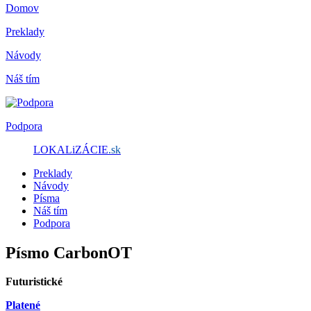
Domov
Preklady
Návody
Náš tím
Podpora
LOKALiZÁCIE
.sk
Preklady
Návody
Písma
Náš tím
Podpora
Písmo CarbonOT
Futuristické
Platené